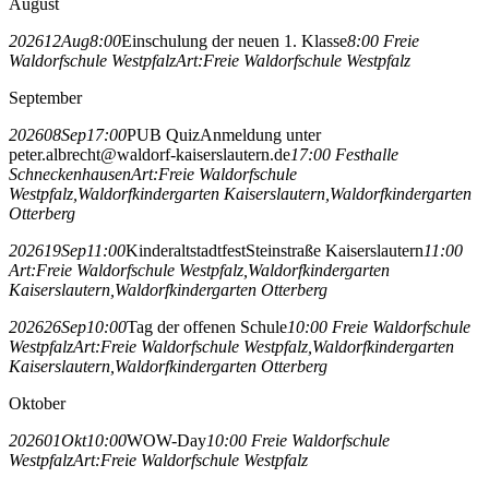
August
2026
12
Aug
8:00
Einschulung der neuen 1. Klasse
8:00
Freie
Waldorfschule Westpfalz
Art:
Freie Waldorfschule Westpfalz
September
2026
08
Sep
17:00
PUB Quiz
Anmeldung unter
peter.albrecht@waldorf-kaiserslautern.de
17:00
Festhalle
Schneckenhausen
Art:
Freie Waldorfschule
Westpfalz,
Waldorfkindergarten Kaiserslautern,
Waldorfkindergarten
Otterberg
2026
19
Sep
11:00
Kinderaltstadtfest
Steinstraße Kaiserslautern
11:00
Art:
Freie Waldorfschule Westpfalz,
Waldorfkindergarten
Kaiserslautern,
Waldorfkindergarten Otterberg
2026
26
Sep
10:00
Tag der offenen Schule
10:00
Freie Waldorfschule
Westpfalz
Art:
Freie Waldorfschule Westpfalz,
Waldorfkindergarten
Kaiserslautern,
Waldorfkindergarten Otterberg
Oktober
2026
01
Okt
10:00
WOW-Day
10:00
Freie Waldorfschule
Westpfalz
Art:
Freie Waldorfschule Westpfalz