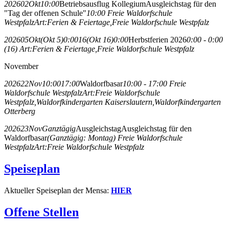
2026
02
Okt
10:00
Betriebsausflug Kollegium
Ausgleichstag für den
"Tag der offenen Schule"
10:00
Freie Waldorfschule
Westpfalz
Art:
Ferien & Feiertage,
Freie Waldorfschule Westpfalz
2026
05
Okt
(Okt 5)
0:00
16
(Okt 16)
0:00
Herbstferien 2026
0:00 - 0:00
(16)
Art:
Ferien & Feiertage,
Freie Waldorfschule Westpfalz
November
2026
22
Nov
10:00
17:00
Waldorfbasar
10:00 - 17:00
Freie
Waldorfschule Westpfalz
Art:
Freie Waldorfschule
Westpfalz,
Waldorfkindergarten Kaiserslautern,
Waldorfkindergarten
Otterberg
2026
23
Nov
Ganztägig
Ausgleichstag
Ausgleichstag für den
Waldorfbasar
(Ganztägig: Montag)
Freie Waldorfschule
Westpfalz
Art:
Freie Waldorfschule Westpfalz
Speiseplan
Aktueller Speiseplan der Mensa:
HIER
Offene Stellen