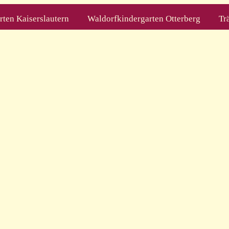
ten Kaiserslautern
Waldorfkindergarten Otterberg
Tr