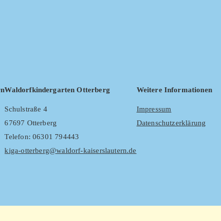
rn
Waldorfkindergarten Otterberg
Weitere Informationen
Schulstraße 4
Impressum
67697 Otterberg
Datenschutzerklärung
Telefon: 06301 794443
kiga-otterberg@waldorf-kaiserslautern.de