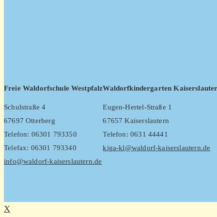
Freie Waldorfschule Westpfalz
Waldorfkindergarten Kaiserslaute
Schulstraße 4
Eugen-Hertel-Straße 1
67697 Otterberg
67657 Kaiserslautern
Telefon: 06301 793350
Telefon: 0631 44441
Telefax: 06301 793340
kiga-kl@waldorf-kaiserslautern.de
info@waldorf-kaiserslautern.de
X