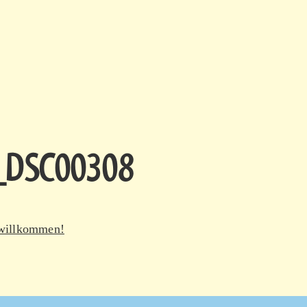
_DSC00308
 willkommen!