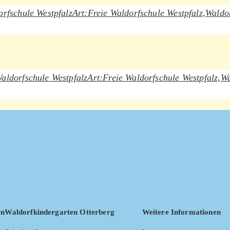
orfschule Westpfalz
Art:
Freie Waldorfschule Westpfalz,
Waldor
Waldorfschule Westpfalz
Art:
Freie Waldorfschule Westpfalz,
Wa
rn
Waldorfkindergarten Otterberg
Weitere Informationen