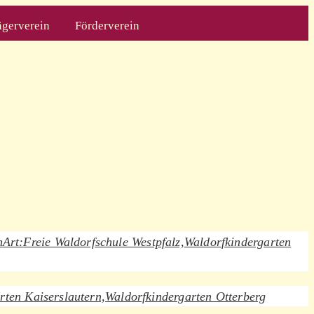
ägerverein
Förderverein
n
Art:
Freie Waldorfschule Westpfalz,
Waldorfkindergarten
rten Kaiserslautern,
Waldorfkindergarten Otterberg