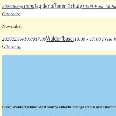
Tag der offenen Schule
2026
26
Sep
10:00
10:00
Freie Wald
Otterberg
November
Waldorfbasar
2026
22
Nov
10:00
17:00
10:00 - 17:00
Freie 
Otterberg
Freie Waldorfschule Westpfalz
Waldorfkindergarten Kaiserslaute