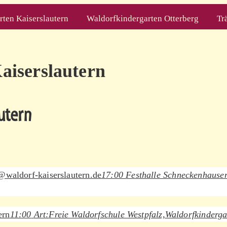
ten Kaiserslautern
Waldorfkindergarten Otterberg
Tr
aiserslautern
utern
@waldorf-kaiserslautern.de
17:00
Festhalle Schneckenhause
ern
11:00
Art:
Freie Waldorfschule Westpfalz,
Waldorfkinderga