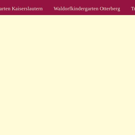
rten Kaiserslautern
Waldorfkindergarten Otterberg
T
ontent