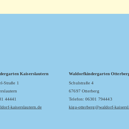
dergarten Kaiserslautern
Waldorfkindergarten Otterber
l-Straße 1
Schulstraße 4
rslautern
67697 Otterberg
631 44441
Telefon: 06301 794443
dorf-kaiserslautern.de
kiga-otterberg@waldorf-kaisersl