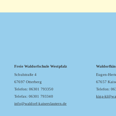
Freie Waldorfschule Westpfalz
Waldorfkin
Schulstraße 4
Eugen-Herte
67697 Otterberg
67657 Kaise
Telefon: 06301 793350
Telefon: 0
Telefax: 06301 793340
kiga-kl@wal
info@waldorf-kaiserslautern.de