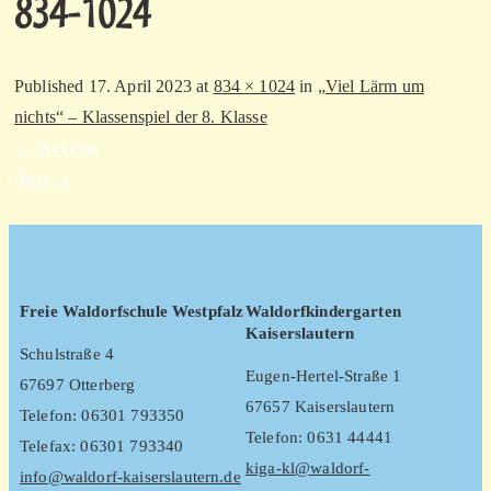
834-1024
Published
17. April 2023
at
834 × 1024
in
„Viel Lärm um
nichts“ – Klassenspiel der 8. Klasse
←
Previous
Next
→
Freie Waldorfschule Westpfalz
Waldorfkindergarten
Kaiserslautern
Schulstraße 4
Eugen-Hertel-Straße 1
67697 Otterberg
67657 Kaiserslautern
Telefon: 06301 793350
Telefon: 0631 44441
Telefax: 06301 793340
kiga-kl@waldorf-
info@waldorf-kaiserslautern.de