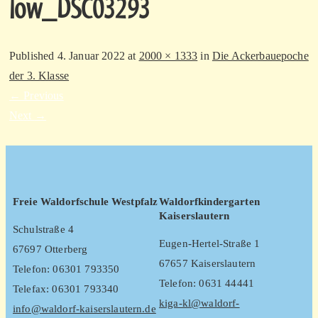
low_DSC03293
Published
4. Januar 2022
at
2000 × 1333
in
Die Ackerbauepoche
der 3. Klasse
←
Previous
Next
→
Freie Waldorfschule Westpfalz
Waldorfkindergarten
Kaiserslautern
Schulstraße 4
Eugen-Hertel-Straße 1
67697 Otterberg
67657 Kaiserslautern
Telefon: 06301 793350
Telefon: 0631 44441
Telefax: 06301 793340
kiga-kl@waldorf-
info@waldorf-kaiserslautern.de