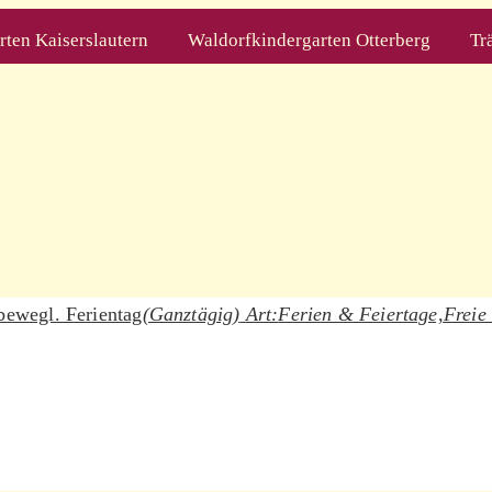
ten Kaiserslautern
Waldorfkindergarten Otterberg
Tr
bewegl. Ferientag
(Ganztägig)
Art:
Ferien & Feiertage,
Freie