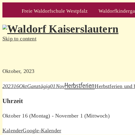
Freie Waldorfschule Westpfalz
Waldorfkindergar
Skip to content
Oktober, 2023
Herbstferien
2023
16
Okt
Ganztägig
01
Nov
Herbstferien und 
Uhrzeit
Oktober 16 (Montag) - November 1 (Mittwoch)
Kalender
Google-Kalender