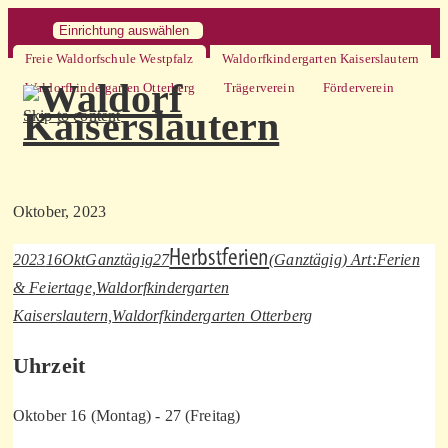
Einrichtung auswählen
Freie Waldorfschule Westpfalz
Waldorfkindergarten Kaiserslautern
Waldorfkindergarten Otterberg
Trägerverein
Förderverein
Skip to content
Oktober, 2023
Herbstferien
2023
16
Okt
Ganztägig
27
(Ganztägig)
Art:
Ferien
& Feiertage,
Waldorfkindergarten
Kaiserslautern,
Waldorfkindergarten Otterberg
Uhrzeit
Oktober 16 (Montag) - 27 (Freitag)