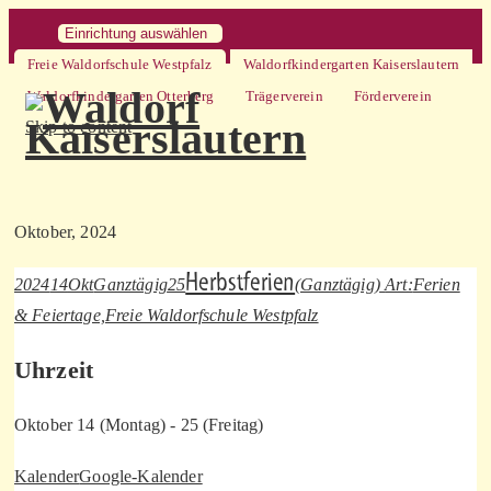
Einrichtung auswählen
Freie Waldorfschule Westpfalz
Waldorfkindergarten Kaiserslautern
Waldorfkindergarten Otterberg
Trägerverein
Förderverein
Skip to content
Oktober, 2024
Herbstferien
2024
14
Okt
Ganztägig
25
(Ganztägig)
Art:
Ferien
& Feiertage,
Freie Waldorfschule Westpfalz
Uhrzeit
Oktober 14 (Montag) - 25 (Freitag)
Kalender
Google-Kalender