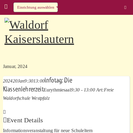
Einrichtung auswählen
Skip to content
Januar, 2024
Infotag: Die
2024
20
Jan
9:30
13:00
Klassenlehrerzeit
Eurythmiesaal
9:30 - 13:00
Art:
Freie
Waldorfschule Westpfalz
Event Details
Informationsveranstaltung für neue Schuleltern