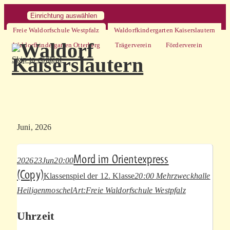
Einrichtung auswählen
Freie Waldorfschule Westpfalz
Waldorfkindergarten Kaiserslautern
Waldorfkindergarten Otterberg
Trägerverein
Förderverein
Skip to content
Juni, 2026
Mord im Orientexpress
2026
23
Jun
20:00
(Copy)
Klassenspiel der 12. Klasse
20:00
Mehrzweckhalle
Heiligenmoschel
Art:
Freie Waldorfschule Westpfalz
Uhrzeit