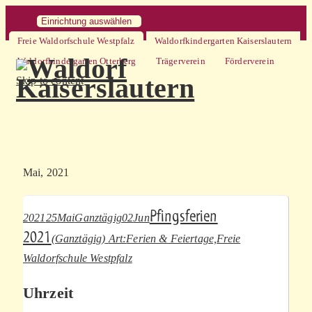
Einrichtung auswählen
Freie Waldorfschule Westpfalz
Waldorfkindergarten Kaiserslautern
Waldorfkindergarten Otterberg
Trägerverein
Förderverein
Skip to content
Mai, 2021
Pfingsferien
2021
25
Mai
Ganztägig
02
Jun
2021
(Ganztägig)
Art:
Ferien & Feiertage,
Freie
Waldorfschule Westpfalz
Uhrzeit