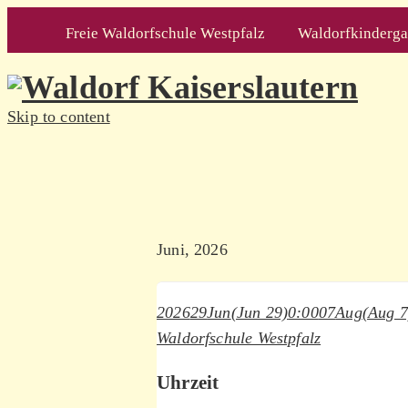
Freie Waldorfschule Westpfalz
Waldorfkindergar
Skip to content
Juni, 2026
2026
29
Jun
(Jun 29)
0:00
07
Aug
(Aug 7
Waldorfschule Westpfalz
Uhrzeit