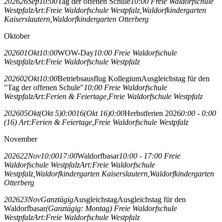
2026
26
Sep
10:00
Tag der offenen Schule
10:00
Freie Waldorfschule
Westpfalz
Art:
Freie Waldorfschule Westpfalz,
Waldorfkindergarten
Kaiserslautern,
Waldorfkindergarten Otterberg
Oktober
2026
01
Okt
10:00
WOW-Day
10:00
Freie Waldorfschule
Westpfalz
Art:
Freie Waldorfschule Westpfalz
2026
02
Okt
10:00
Betriebsausflug Kollegium
Ausgleichstag für den
"Tag der offenen Schule"
10:00
Freie Waldorfschule
Westpfalz
Art:
Ferien & Feiertage,
Freie Waldorfschule Westpfalz
2026
05
Okt
(Okt 5)
0:00
16
(Okt 16)
0:00
Herbstferien 2026
0:00 - 0:00
(16)
Art:
Ferien & Feiertage,
Freie Waldorfschule Westpfalz
November
2026
22
Nov
10:00
17:00
Waldorfbasar
10:00 - 17:00
Freie
Waldorfschule Westpfalz
Art:
Freie Waldorfschule
Westpfalz,
Waldorfkindergarten Kaiserslautern,
Waldorfkindergarten
Otterberg
2026
23
Nov
Ganztägig
Ausgleichstag
Ausgleichstag für den
Waldorfbasar
(Ganztägig: Montag)
Freie Waldorfschule
Westpfalz
Art:
Freie Waldorfschule Westpfalz