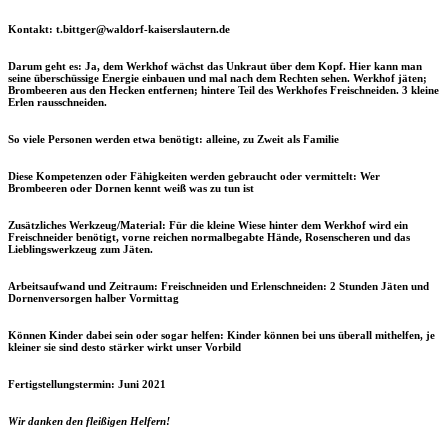
Kontakt:
t.bittger@waldorf-kaiserslautern.de
Darum geht es:
Ja, dem Werkhof wächst das Unkraut über dem Kopf. Hier kann man
seine überschüssige Energie einbauen und mal nach dem Rechten sehen. Werkhof jäten;
Brombeeren aus den Hecken entfernen; hintere Teil des Werkhofes Freischneiden. 3 kleine
Erlen rausschneiden.
So viele Personen werden etwa benötigt:
alleine, zu Zweit als Familie
Diese Kompetenzen oder Fähigkeiten werden gebraucht oder vermittelt:
Wer
Brombeeren oder Dornen kennt weiß was zu tun ist
Zusätzliches Werkzeug/Material:
Für die kleine Wiese hinter dem Werkhof wird ein
Freischneider benötigt, vorne reichen normalbegabte Hände, Rosenscheren und das
Lieblingswerkzeug zum Jäten.
Arbeitsaufwand und Zeitraum:
Freischneiden und Erlenschneiden: 2 Stunden Jäten und
Dornenversorgen halber Vormittag
Können Kinder dabei sein oder sogar helfen:
Kinder können bei uns überall mithelfen, je
kleiner sie sind desto stärker wirkt unser Vorbild
Fertigstellungstermin:
Juni 2021
Wir danken den fleißigen Helfern!