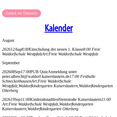
Zurück zur Übersicht
Kalender
August
2026
12
Aug
8:00
Einschulung der neuen 1. Klasse
8:00
Freie
Waldorfschule Westpfalz
Art:
Freie Waldorfschule Westpfalz
September
2026
08
Sep
17:00
PUB Quiz
Anmeldung unter
peter.albrecht@waldorf-kaiserslautern.de
17:00
Festhalle
Schneckenhausen
Art:
Freie Waldorfschule
Westpfalz,
Waldorfkindergarten Kaiserslautern,
Waldorfkindergarten
Otterberg
2026
19
Sep
11:00
Kinderaltstadtfest
Steinstraße Kaiserslautern
11:00
Art:
Freie Waldorfschule Westpfalz,
Waldorfkindergarten
Kaiserslautern,
Waldorfkindergarten Otterberg