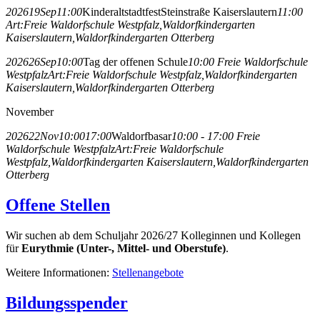
2026
19
Sep
11:00
Kinderaltstadtfest
Steinstraße Kaiserslautern
11:00
Art:
Freie Waldorfschule Westpfalz,
Waldorfkindergarten
Kaiserslautern,
Waldorfkindergarten Otterberg
2026
26
Sep
10:00
Tag der offenen Schule
10:00
Freie Waldorfschule
Westpfalz
Art:
Freie Waldorfschule Westpfalz,
Waldorfkindergarten
Kaiserslautern,
Waldorfkindergarten Otterberg
November
2026
22
Nov
10:00
17:00
Waldorfbasar
10:00 - 17:00
Freie
Waldorfschule Westpfalz
Art:
Freie Waldorfschule
Westpfalz,
Waldorfkindergarten Kaiserslautern,
Waldorfkindergarten
Otterberg
Offene Stellen
Wir suchen ab dem Schuljahr 2026/27 Kolleginnen und Kollegen
für
Eurythmie (Unter-, Mittel- und Oberstufe)
.
Weitere Informationen:
Stellenangebote
Bildungsspender