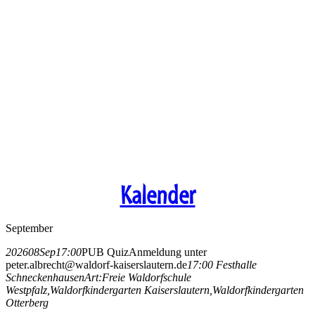
Kalender
September
2026
08
Sep
17:00
PUB Quiz
Anmeldung unter
peter.albrecht@waldorf-kaiserslautern.de
17:00
Festhalle
Schneckenhausen
Art:
Freie Waldorfschule
Westpfalz,
Waldorfkindergarten Kaiserslautern,
Waldorfkindergarten
Otterberg