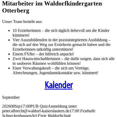
Mitarbeiter im Waldorfkindergarten
Otterberg
Unser Team besteht aus:
10 Erzieherinnen – die sich täglich liebevoll um die Kinder
kümmern!
Vier Auszubildenden in der praxisintegrierten Ausbildung –
die sich auf den Weg zur Erzieherin gemacht haben und die
Erzieherinnen tatkräftig unterstützen!
Einem FSJler – der hilfreich anpackt!
Zwei Hauswirtschaftlerinnen – die dafür sorgen, dass sich alle
in sauberen Räumen wohlfühlen können!
Einer Verwaltungskraft – die sich um Verträge,
Abrechnungen, Jugendamtskontakte usw. kümmert!
Kalender
September
2026
08
Sep
17:00
PUB Quiz
Anmeldung unter
peter.albrecht@waldorf-kaiserslautern.de
17:00
Festhalle
Schneckenhausen
Art:
Freie Waldorfschule