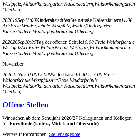
Westpfalz,
Waldorfkindergarten Kaiserslautern,
Waldorfkindergarten
Otterberg
2026
19
Sep
11:00
Kinderaltstadtfest
Steinstraße Kaiserslautern
11:00
Art:
Freie Waldorfschule Westpfalz,
Waldorfkindergarten
Kaiserslautern,
Waldorfkindergarten Otterberg
2026
26
Sep
10:00
Tag der offenen Schule
10:00
Freie Waldorfschule
Westpfalz
Art:
Freie Waldorfschule Westpfalz,
Waldorfkindergarten
Kaiserslautern,
Waldorfkindergarten Otterberg
November
2026
22
Nov
10:00
17:00
Waldorfbasar
10:00 - 17:00
Freie
Waldorfschule Westpfalz
Art:
Freie Waldorfschule
Westpfalz,
Waldorfkindergarten Kaiserslautern,
Waldorfkindergarten
Otterberg
Offene Stellen
Wir suchen ab dem Schuljahr 2026/27 Kolleginnen und Kollegen
für
Eurythmie (Unter-, Mittel- und Oberstufe)
.
Weitere Informationen:
Stellenangebote