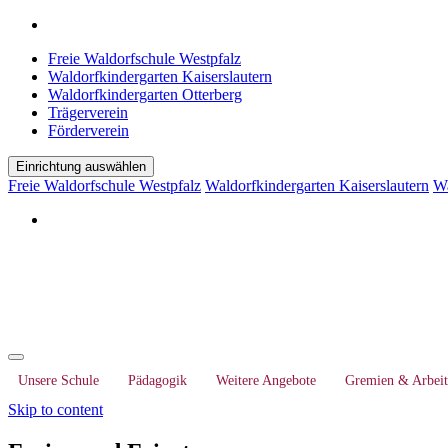
Freie Waldorfschule Westpfalz
Waldorfkindergarten Kaiserslautern
Waldorfkindergarten Otterberg
Trägerverein
Förderverein
Einrichtung auswählen
Freie Waldorfschule Westpfalz
Waldorfkindergarten Kaiserslautern
Wa
Unsere Schule
Pädagogik
Weitere Angebote
Gremien & Arbeit
Skip to content