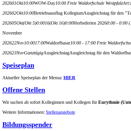
2026
01
Okt
10:00
WOW-Day
10:00
Freie Waldorfschule Westpfalz
Art:
2026
02
Okt
10:00
Betriebsausflug Kollegium
Ausgleichstag für den "T
2026
05
Okt
(Okt 5)
0:00
16
(Okt 16)
0:00
Herbstferien 2026
0:00 - 0:00
(
November
2026
22
Nov
10:00
17:00
Waldorfbasar
10:00 - 17:00
Freie Waldorfschu
2026
23
Nov
Ganztägig
Ausgleichstag
Ausgleichstag für den Waldorfba
Speiseplan
Aktueller Speiseplan der Mensa:
HIER
Offene Stellen
Wir suchen ab sofort Kolleginnen und Kollegen für
Eurythmie (Unter
Weitere Informationen:
Stellenangebote
Bildungsspender