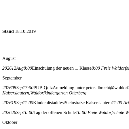
Stand
18.10.2019
August
2026
12
Aug
8:00
Einschulung der neuen 1. Klasse
8:00
Freie Waldorfs
September
2026
08
Sep
17:00
PUB Quiz
Anmeldung unter peter.albrecht@waldorf-
Kaiserslautern,
Waldorfkindergarten Otterberg
2026
19
Sep
11:00
Kinderaltstadtfest
Steinstraße Kaiserslautern
11:00
Art
2026
26
Sep
10:00
Tag der offenen Schule
10:00
Freie Waldorfschule W
Oktober