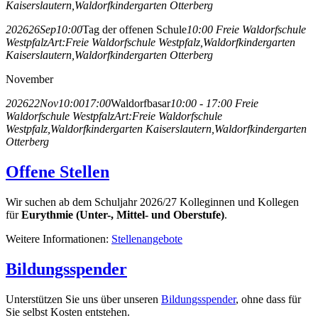
Kaiserslautern,
Waldorfkindergarten Otterberg
2026
26
Sep
10:00
Tag der offenen Schule
10:00
Freie Waldorfschule
Westpfalz
Art:
Freie Waldorfschule Westpfalz,
Waldorfkindergarten
Kaiserslautern,
Waldorfkindergarten Otterberg
November
2026
22
Nov
10:00
17:00
Waldorfbasar
10:00 - 17:00
Freie
Waldorfschule Westpfalz
Art:
Freie Waldorfschule
Westpfalz,
Waldorfkindergarten Kaiserslautern,
Waldorfkindergarten
Otterberg
Offene Stellen
Wir suchen ab dem Schuljahr 2026/27 Kolleginnen und Kollegen
für
Eurythmie (Unter-, Mittel- und Oberstufe)
.
Weitere Informationen:
Stellenangebote
Bildungsspender
Unterstützen Sie uns über unseren
Bildungsspender
, ohne dass für
Sie selbst Kosten entstehen.