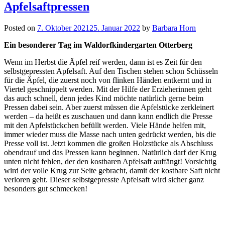
Apfelsaftpressen
Posted on
7. Oktober 2021
25. Januar 2022
by
Barbara Horn
Ein besonderer Tag im Waldorfkindergarten Otterberg
Wenn im Herbst die Äpfel reif werden, dann ist es Zeit für den
selbstgepressten Apfelsaft. Auf den Tischen stehen schon Schüsseln
für die Äpfel, die zuerst noch von flinken Händen entkernt und in
Viertel geschnippelt werden. Mit der Hilfe der Erzieherinnen geht
das auch schnell, denn jedes Kind möchte natürlich gerne beim
Pressen dabei sein. Aber zuerst müssen die Apfelstücke zerkleinert
werden – da heißt es zuschauen und dann kann endlich die Presse
mit den Apfelstückchen befüllt werden. Viele Hände helfen mit,
immer wieder muss die Masse nach unten gedrückt werden, bis die
Presse voll ist. Jetzt kommen die großen Holzstücke als Abschluss
obendrauf und das Pressen kann beginnen. Natürlich darf der Krug
unten nicht fehlen, der den kostbaren Apfelsaft auffängt! Vorsichtig
wird der volle Krug zur Seite gebracht, damit der kostbare Saft nicht
verloren geht. Dieser selbstgepresste Apfelsaft wird sicher ganz
besonders gut schmecken!