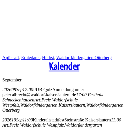
Apfelsaft
,
Erntedank
,
Herbst
,
Waldorfkindergarten Otterberg
Kalender
September
2026
08
Sep
17:00
PUB Quiz
Anmeldung unter
peter.albrecht@waldorf-kaiserslautern.de
17:00
Festhalle
Schneckenhausen
Art:
Freie Waldorfschule
Westpfalz,
Waldorfkindergarten Kaiserslautern,
Waldorfkindergarten
Otterberg
2026
19
Sep
11:00
Kinderaltstadtfest
Steinstraße Kaiserslautern
11:00
Art:
Freie Waldorfschule Westpfalz,
Waldorfkindergarten